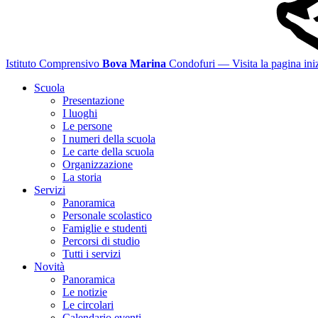
Istituto Comprensivo
Bova Marina
Condofuri
— Visita la pagina iniz
Scuola
Presentazione
I luoghi
Le persone
I numeri della scuola
Le carte della scuola
Organizzazione
La storia
Servizi
Panoramica
Personale scolastico
Famiglie e studenti
Percorsi di studio
Tutti i servizi
Novità
Panoramica
Le notizie
Le circolari
Calendario eventi