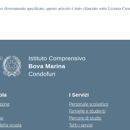
e diversamente specificato, questo articolo è stato rilasciato sotto Licenza Cr
Istituto Comprensivo
Bova Marina
Condofuri
— Visita la pagina iniziale della scuo
ola
I Servizi
zione
Personale scolastico
Famiglie e studenti
ne
Percorsi di studio
della scuola
Tutti i servizi