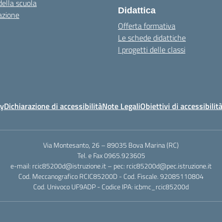
della scuola
Didattica
azione
Offerta formativa
Le schede didattiche
I progetti delle classi
cy
Dichiarazione di accessibilità
Note Legali
Obiettivi di accessibilit
Via Montesanto, 26 – 89035 Bova Marina (RC)
Tel. e Fax 0965.923605
e-mail: rcic85200d@istruzione.it – pec: rcic85200d@pec.istruzione.it
Cod. Meccanografico RCIC85200D - Cod. Fiscale. 92085110804
Cod. Univoco UF9ADP - Codice IPA: icbmc_rcic85200d