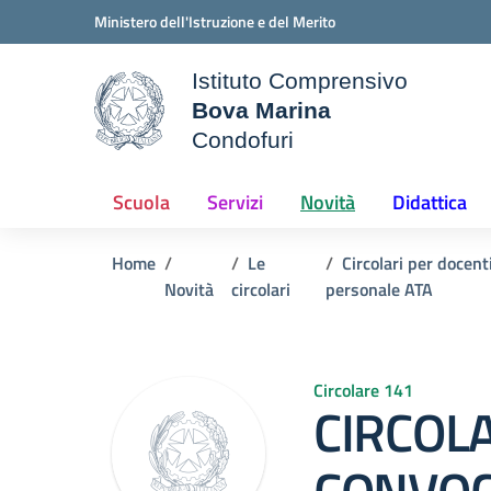
Vai ai contenuti
Vai al menu di navigazione
Vai al footer
Ministero dell'Istruzione e del Merito
Istituto Comprensivo
Bova Marina
ale della scuola
Condofuri
— Visita la pagina iniziale d
Scuola
Servizi
Novità
Didattica
Home
Le
Circolari per docent
Novità
circolari
personale ATA
Circolare 141
CIRCOL