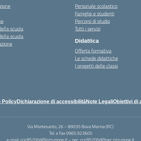
zione
Personale scolastico
Famiglie e studenti
ne
Percorsi di studio
della scuola
Tutti i servizi
della scuola
Didattica
azione
Offerta formativa
Le schede didattiche
I progetti delle classi
 Policy
Dichiarazione di accessibilità
Note Legali
Obiettivi di 
Via Montesanto, 26 – 89035 Bova Marina (RC)
Tel. e Fax 0965.923605
e-mail: rcic85200d@istruzione.it – pec: rcic85200d@pec.istruzione.it