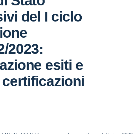
i Stato
vi del I ciclo
zione
2/2023:
azione esiti e
 certificazioni