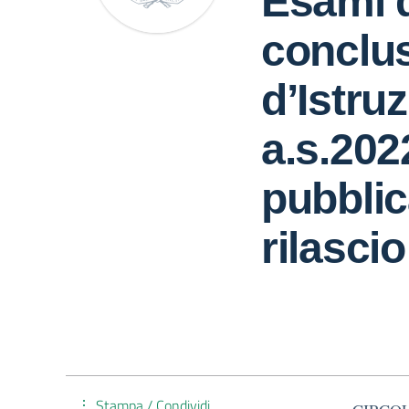
Esami d
conclusi
d’Istru
a.s.202
pubblic
rilascio
Stampa / Condividi