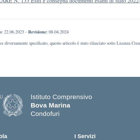
RE N. 133 Esiti e consegna documenti esami di stato 2022
o:
Revisione:
22.06.2023
-
08.04.2024
e diversamente specificato, questo articolo è stato rilasciato sotto Licenza Cr
Istituto Comprensivo
Bova Marina
Condofuri
— Visita la pagina iniziale della scuo
ola
I Servizi