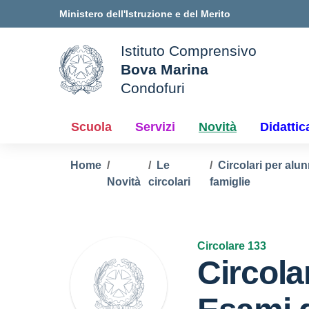
Vai ai contenuti
Vai al menu di navigazione
Vai al footer
Ministero dell'Istruzione e del Merito
Istituto Comprensivo
Bova Marina
ale della scuola
Condofuri
— Visita la pagina iniziale d
Scuola
Servizi
Novità
Didattic
Home
Le
Circolari per alun
Novità
circolari
famiglie
Circolare 133
Circola