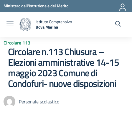
Vai ai contenuti
Vai al menu di navigazione
Vai al footer
Ministero dell'Istruzione e del Merito
Istituto Comprensivo
Bova Marina
— Visita la pagina iniziale della scuola
Circolare 113
Circolare n.113 Chiusura –
Elezioni amministrative 14-15
maggio 2023 Comune di
Condofuri- nuove disposizioni
Personale scolastico