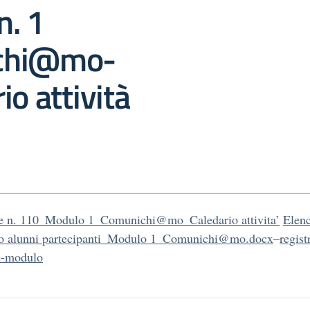
n. 1
chi@mo-
io attività
re n. 110_Modulo 1_Comunichi@mo_Caledario attivita’
Elen
ivo alunni partecipanti_Modulo 1_Comunichi@mo.docx
–
regist
e-modulo