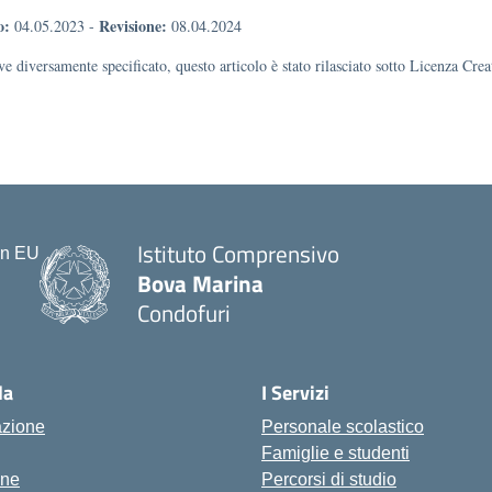
o:
Revisione:
04.05.2023
-
08.04.2024
e diversamente specificato, questo articolo è stato rilasciato sotto Licenza Cr
Istituto Comprensivo
Bova Marina
Condofuri
— Visita la pagina iniziale della scu
la
I Servizi
azione
Personale scolastico
Famiglie e studenti
one
Percorsi di studio