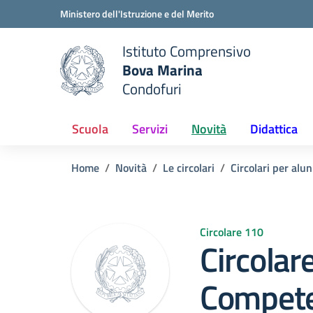
Vai ai contenuti
Vai al menu di navigazione
Vai al footer
Ministero dell'Istruzione e del Merito
Istituto Comprensivo
Bova Marina
e della scuola
Condofuri
— Visita la pagina iniziale del
Scuola
Servizi
Novità
Didattica
Home
Novità
Le circolari
Circolari per alun
Circolare 110
Circolar
Compete