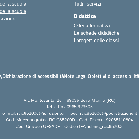
 della scuola
Tutti i servizi
 della scuola
Didattica
zazione
Offerta formativa
Le schede didattiche
I progetti delle classi
cy
Dichiarazione di accessibilità
Note Legali
Obiettivi di accessibilit
Via Montesanto, 26 – 89035 Bova Marina (RC)
Tel. e Fax 0965.923605
e-mail: rcic85200d@istruzione.it – pec: rcic85200d@pec.istruzione.it
Cod. Meccanografico RCIC85200D - Cod. Fiscale. 92085110804
Cod. Univoco UF9ADP - Codice IPA: icbmc_rcic85200d