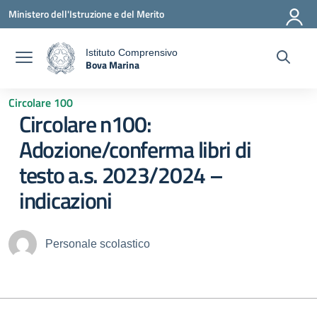
Vai ai contenuti
Vai al menu di navigazione
Vai al footer
Ministero dell'Istruzione e del Merito
Istituto Comprensivo
Bova Marina
a
— Visita la pagina iniziale della scuola
Circolare 100
Circolare n100:
Adozione/conferma libri di
testo a.s. 2023/2024 –
indicazioni
Personale scolastico