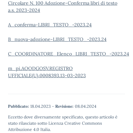
Circolare N. 100 Adozione-Conferma libri di testo
a.s. 2023-2024
A_conferma-LIBRI_TESTO_-2023.24
B_nuova-adozione-LIBRI_TESTO_-2023.24
C_COORDINATORE_Elenco_LIBRI_TESTO_-2023.24
m_pi.AOODGOSV.REGISTRO
UFFICIALE(U).0008393.13-03-2023
Pubblicato:
Revisione:
18.04.2023
-
08.04.2024
Eccetto dove diversamente specificato, questo articolo è
stato rilasciato sotto Licenza Creative Commons
Attribuzione 4.0 Italia.