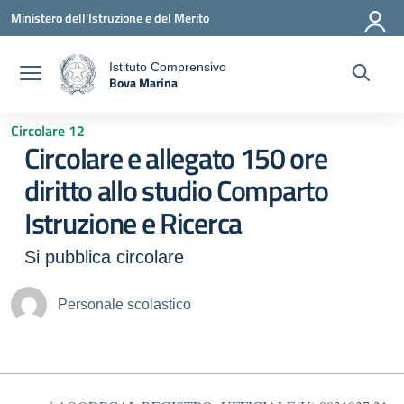
Vai ai contenuti
Vai al menu di navigazione
Vai al footer
Ministero dell'Istruzione e del Merito
Istituto Comprensivo
Bova Marina
a
— Visita la pagina iniziale della scuola
Circolare 12
Circolare e allegato 150 ore
diritto allo studio Comparto
Istruzione e Ricerca
Si pubblica circolare
Personale scolastico