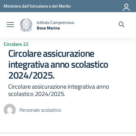
Vai ai contenuti
Vai al menu di navigazione
Vai al footer
Ministero dell'Istruzione e del Merito
Istituto Comprensivo
Bova Marina
— Visita la pagina iniziale della scuola
Circolare 22
Circolare assicurazione
integrativa anno scolastico
2024/2025.
Circolare assicurazione integrativa anno
scolastico 2024/2025.
Personale scolastico