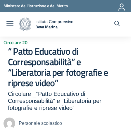
Vai ai contenuti
Vai al menu di navigazione
Vai al footer
Ministero dell'Istruzione e del Merito
Istituto Comprensivo
Bova Marina
a
— Visita la pagina iniziale della scuola
Circolare 20
“ Patto Educativo di
Corresponsabilità” e
“Liberatoria per fotografie e
riprese video”
Circolare _“Patto Educativo di
Corresponsabilità” e “Liberatoria per
fotografie e riprese video”
Personale scolastico