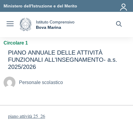
Vai ai contenuti
Vai al menu di navigazione
Vai al footer
Ministero dell'Istruzione e del Merito
Istituto Comprensivo
a
Bova Marina
— Visita la pagina iniziale della scuola
Circolare 1
PIANO ANNUALE DELLE ATTIVITÀ
FUNZIONALI ALL’INSEGNAMENTO- a.s.
2025/2026
Personale scolastico
piano attività 25_26