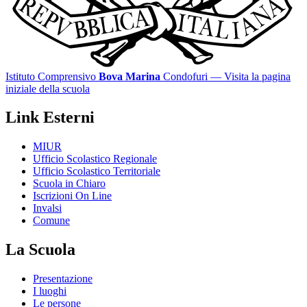
Istituto Comprensivo
Bova Marina
Condofuri
— Visita la pagina
iniziale della scuola
Link Esterni
MIUR
Ufficio Scolastico Regionale
Ufficio Scolastico Territoriale
Scuola in Chiaro
Iscrizioni On Line
Invalsi
Comune
La Scuola
Presentazione
I luoghi
Le persone