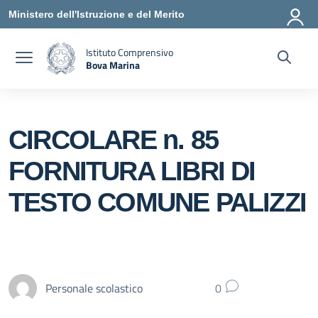
Vai ai contenuti
Vai al menu di navigazione
Vai al footer
Ministero dell'Istruzione e del Merito
Istituto Comprensivo
Bova Marina
— Visita la pagina iniziale della scuola
CIRCOLARE n. 85
FORNITURA LIBRI DI
TESTO COMUNE PALIZZI
Personale scolastico
0