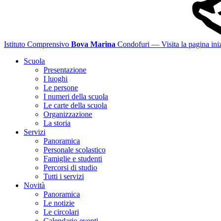
Istituto Comprensivo
Bova Marina
Condofuri
— Visita la pagina iniz
Scuola
Presentazione
I luoghi
Le persone
I numeri della scuola
Le carte della scuola
Organizzazione
La storia
Servizi
Panoramica
Personale scolastico
Famiglie e studenti
Percorsi di studio
Tutti i servizi
Novità
Panoramica
Le notizie
Le circolari
Calendario eventi