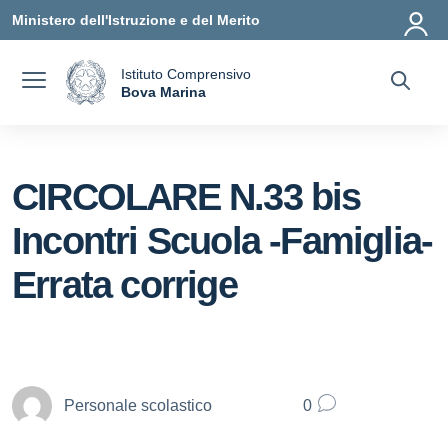
Vai ai contenuti
Vai al menu di navigazione
Vai al footer
Ministero dell'Istruzione e del Merito
Istituto Comprensivo
a
Bova Marina
— Visita la pagina iniziale della scuola
CIRCOLARE N.33 bis
Incontri Scuola -Famiglia-
Errata corrige
Personale scolastico
0