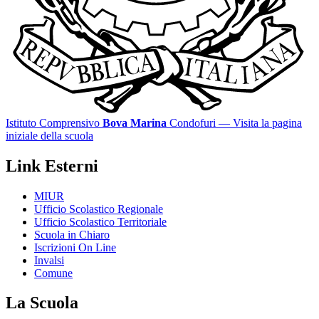
Istituto Comprensivo
Bova Marina
Condofuri
— Visita la pagina
iniziale della scuola
Link Esterni
MIUR
Ufficio Scolastico Regionale
Ufficio Scolastico Territoriale
Scuola in Chiaro
Iscrizioni On Line
Invalsi
Comune
La Scuola