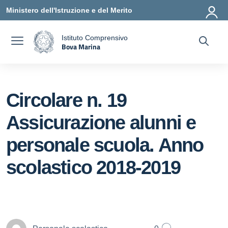
Vai ai contenuti
Vai al menu di navigazione
Vai al footer
Ministero dell'Istruzione e del Merito
Istituto Comprensivo
Bova Marina
a
— Visita la pagina iniziale della scuola
Circolare n. 19
Assicurazione alunni e
personale scuola. Anno
scolastico 2018-2019