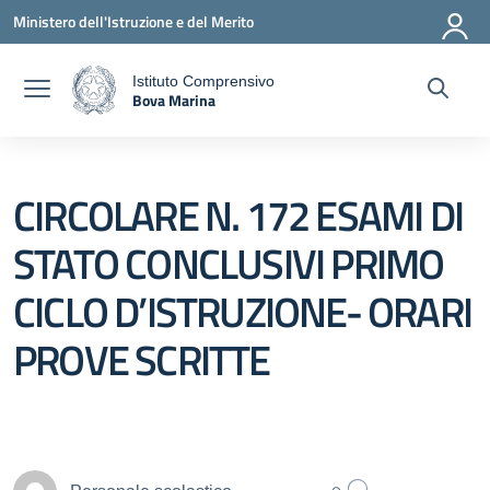
Vai ai contenuti
Vai al menu di navigazione
Vai al footer
Ministero dell'Istruzione e del Merito
Istituto Comprensivo
Bova Marina
a
— Visita la pagina iniziale della scuola
CIRCOLARE N. 172 ESAMI DI
STATO CONCLUSIVI PRIMO
CICLO D’ISTRUZIONE- ORARI
PROVE SCRITTE