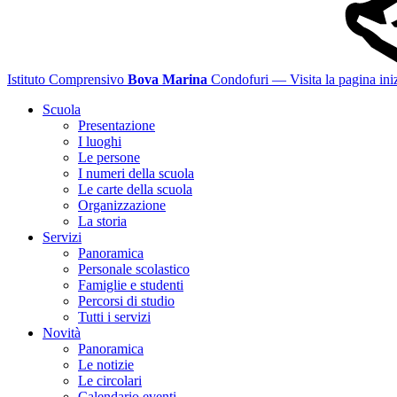
Istituto Comprensivo
Bova Marina
Condofuri
— Visita la pagina iniz
Scuola
Presentazione
I luoghi
Le persone
I numeri della scuola
Le carte della scuola
Organizzazione
La storia
Servizi
Panoramica
Personale scolastico
Famiglie e studenti
Percorsi di studio
Tutti i servizi
Novità
Panoramica
Le notizie
Le circolari
Calendario eventi