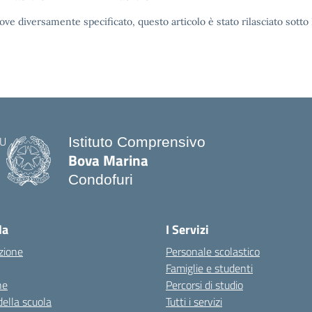
ove diversamente specificato, questo articolo è stato rilasciato sott
Istituto Comprensivo
Bova Marina
Condofuri
— Visita la pagina iniziale della scuo
la
I Servizi
zione
Personale scolastico
Famiglie e studenti
ne
Percorsi di studio
della scuola
Tutti i servizi