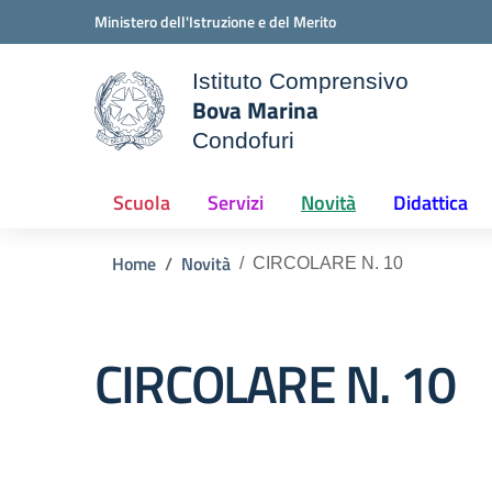
Vai ai contenuti
Vai al menu di navigazione
Vai al footer
Ministero dell'Istruzione e del Merito
Istituto Comprensivo
Bova Marina
ale della scuola
Condofuri
— Visita la pagina iniziale d
Scuola
Servizi
Novità
Didattica
Home
Novità
CIRCOLARE N. 10
CIRCOLARE N. 10