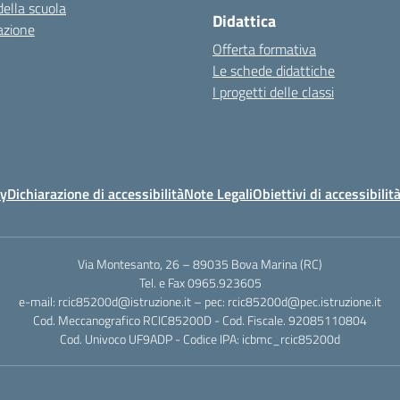
della scuola
Didattica
azione
Offerta formativa
Le schede didattiche
I progetti delle classi
cy
Dichiarazione di accessibilità
Note Legali
Obiettivi di accessibilit
Via Montesanto, 26 – 89035 Bova Marina (RC)
Tel. e Fax 0965.923605
e-mail: rcic85200d@istruzione.it – pec: rcic85200d@pec.istruzione.it
Cod. Meccanografico RCIC85200D - Cod. Fiscale. 92085110804
Cod. Univoco UF9ADP - Codice IPA: icbmc_rcic85200d