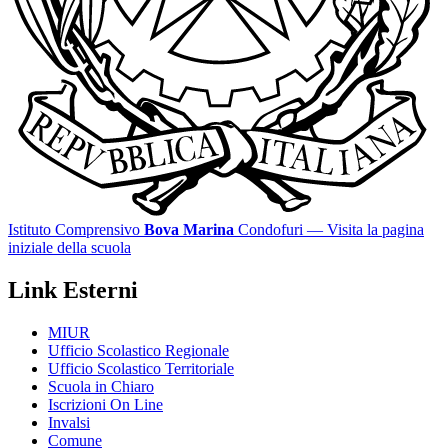
Istituto Comprensivo
Bova Marina
Condofuri
— Visita la pagina
iniziale della scuola
Link Esterni
MIUR
Ufficio Scolastico Regionale
Ufficio Scolastico Territoriale
Scuola in Chiaro
Iscrizioni On Line
Invalsi
Comune