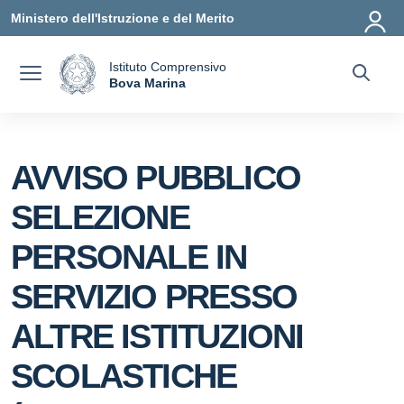
Vai ai contenuti
Vai al menu di navigazione
Vai al footer
Ministero dell'Istruzione e del Merito
Istituto Comprensivo
a
Bova Marina
— Visita la pagina iniziale della scuola
AVVISO PUBBLICO
SELEZIONE
PERSONALE IN
SERVIZIO PRESSO
ALTRE ISTITUZIONI
SCOLASTICHE