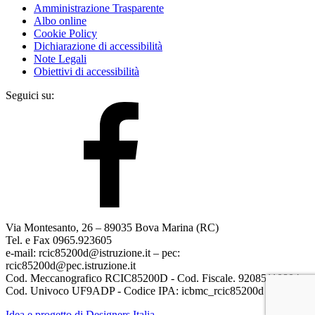
Amministrazione Trasparente
Albo online
Cookie Policy
Dichiarazione di accessibilità
Note Legali
Obiettivi di accessibilità
Seguici su:
Via Montesanto, 26 – 89035 Bova Marina (RC)
Tel. e Fax 0965.923605
e-mail: rcic85200d@istruzione.it – pec:
rcic85200d@pec.istruzione.it
Cod. Meccanografico RCIC85200D - Cod. Fiscale. 92085110804
Cod. Univoco UF9ADP - Codice IPA: icbmc_rcic85200d
Idea e progetto di Designers Italia