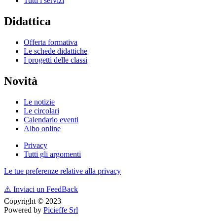
Tutti i servizi
Didattica
Offerta formativa
Le schede didattiche
I progetti delle classi
Novità
Le notizie
Le circolari
Calendario eventi
Albo online
Privacy
Tutti gli argomenti
Le tue preferenze relative alla privacy
⚠️
Inviaci un FeedBack
Copyright © 2023
Powered by
Picieffe Srl