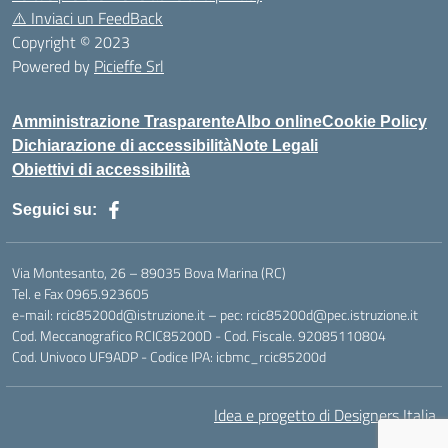
⚠️
Inviaci un FeedBack
Copyright © 2023
Powered by
Picieffe Srl
Amministrazione Trasparente
Albo online
Cookie Policy
Dichiarazione di accessibilità
Note Legali
Obiettivi di accessibilità
Seguici su:
Via Montesanto, 26 – 89035 Bova Marina (RC)
Tel. e Fax 0965.923605
e-mail: rcic85200d@istruzione.it – pec: rcic85200d@pec.istruzione.it
Cod. Meccanografico RCIC85200D - Cod. Fiscale. 92085110804
Cod. Univoco UF9ADP - Codice IPA: icbmc_rcic85200d
Idea e progetto di Designers Italia