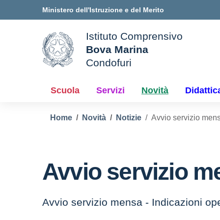
Vai ai contenuti
Vai al menu di navigazione
Vai al footer
Ministero dell'Istruzione e del Merito
Istituto Comprensivo
Bova Marina
ale della scuola
Condofuri
— Visita la pagina iniziale d
Scuola
Servizi
Novità
Didattic
Home
Novità
Notizie
Avvio servizio men
Avvio servizio m
Avvio servizio mensa - Indicazioni o