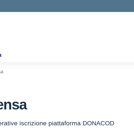
ella scuola
a
sa
ensa
perative iscrizione piattaforma DONACOD