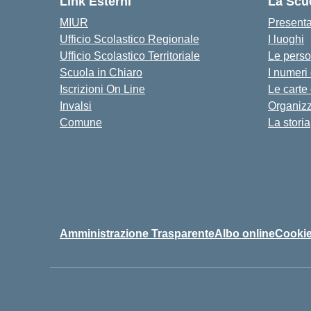
Link Esterni
La Scu
MIUR
Present
Ufficio Scolastico Regionale
I luoghi
Ufficio Scolastico Territoriale
Le pers
Scuola in Chiaro
I numeri
Iscrizioni On Line
Le carte
Invalsi
Organiz
Comune
La storia
Amministrazione Trasparente
Albo online
Cookie