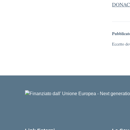
DONACO
Pubblicat
Eccetto dov