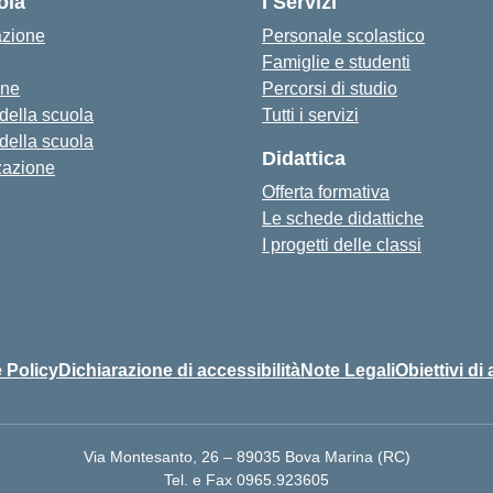
ola
I Servizi
azione
Personale scolastico
Famiglie e studenti
one
Percorsi di studio
 della scuola
Tutti i servizi
 della scuola
Didattica
zazione
Offerta formativa
Le schede didattiche
I progetti delle classi
 Policy
Dichiarazione di accessibilità
Note Legali
Obiettivi di 
Via Montesanto, 26 – 89035 Bova Marina (RC)
Tel. e Fax 0965.923605