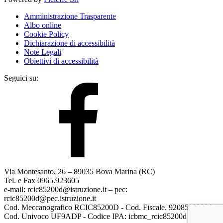
Amministrazione Trasparente
Albo online
Cookie Policy
Dichiarazione di accessibilità
Note Legali
Obiettivi di accessibilità
Seguici su:
Via Montesanto, 26 – 89035 Bova Marina (RC)
Tel. e Fax 0965.923605
e-mail: rcic85200d@istruzione.it – pec:
rcic85200d@pec.istruzione.it
Cod. Meccanografico RCIC85200D - Cod. Fiscale. 92085110804
Cod. Univoco UF9ADP - Codice IPA: icbmc_rcic85200d