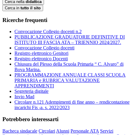
Cerca nella
didattica
Cerca in
tutto il sito
Ricerche frequenti
Convocazione Collegio docenti n.2
PUBBLICAZIONE GRADUATORIE DEFINITIVE DI
ISTITUTO III FASCIA ATA – TRIENNIO 2024/2027.
Convocazione Collegio docenti
Registro elettronico Genitori
Registro elettronico Docenti
Chiusura del Plesso della Scuola Primaria “ C. Alvaro” di
Bova Marina.
PROGRAMMAZIONE ANNUALE CLASSI SCUOLA
PRIMARIA e RUBRICA VALUTAZIONE
APPRENDIMENTI
Segreteria digitale
Invio Mad
Circolare n.121 Adempimenti di fine anno – rendicontazione
incarichi Fis -a. s. 2022/2023
Potrebbero interessarti
Bacheca sindacale
Circolari
Alunni
Personale ATA
Servizi