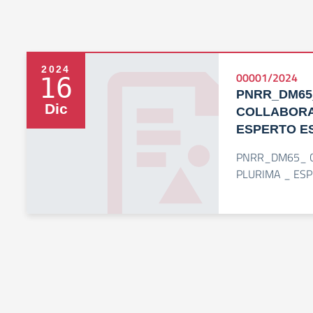
2024
00001/2024
16
PNRR_DM65
Dic
COLLABORA
ESPERTO E
PNRR_DM65_ C
PLURIMA _ ES