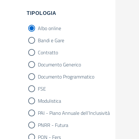
Filtri
TIPOLOGIA
Albo online
Bandi e Gare
Contratto
Documento Generico
Documento Programmatico
FSE
Modulistica
PAI - Piano Annuale dell’Inclusività
PNRR - Futura
PON - Fers