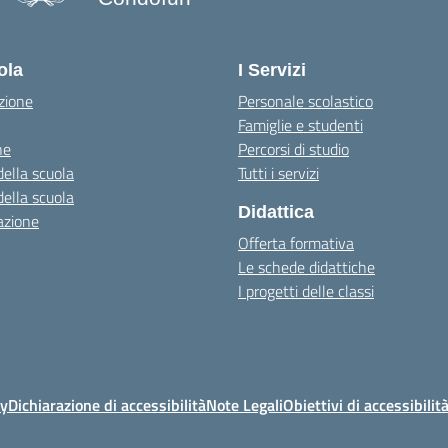
— Visita la pagina iniziale della scuo
ola
I Servizi
zione
Personale scolastico
Famiglie e studenti
ne
Percorsi di studio
della scuola
Tutti i servizi
della scuola
Didattica
azione
Offerta formativa
Le schede didattiche
I progetti delle classi
cy
Dichiarazione di accessibilità
Note Legali
Obiettivi di accessibilit