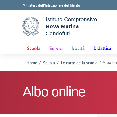
Vai ai contenuti
Vai al menu di navigazione
Vai al footer
Ministero dell'Istruzione e del Merito
Istituto Comprensivo
Bova Marina
ale della scuola
Condofuri
— Visita la pagina iniziale d
Scuola
Servizi
Novità
Didattica
Home
Scuola
Le carte della scuola
Albo on
Albo online