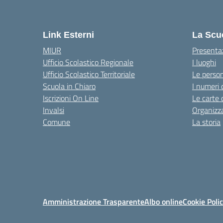
Link Esterni
La Scu
MIUR
Presenta
Ufficio Scolastico Regionale
I luoghi
Ufficio Scolastico Territoriale
Le perso
Scuola in Chiaro
I numeri 
Iscrizioni On Line
Le carte 
Invalsi
Organizz
Comune
La storia
Amministrazione Trasparente
Albo online
Cookie Poli