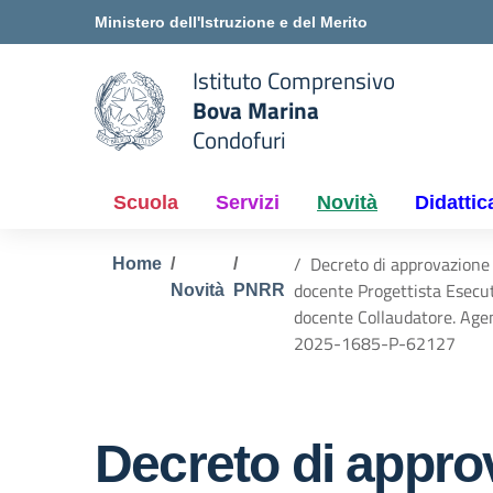
Vai ai contenuti
Vai al menu di navigazione
Vai al footer
Ministero dell'Istruzione e del Merito
Istituto Comprensivo
Bova Marina
e della scuola
Condofuri
— Visita la pagina iniziale del
Scuola
Servizi
Novità
Didattic
Decreto di approvazione g
Home
docente Progettista Esecuti
Novità
PNRR
docente Collaudatore. Ag
2025-1685-P-62127
Decreto di approv