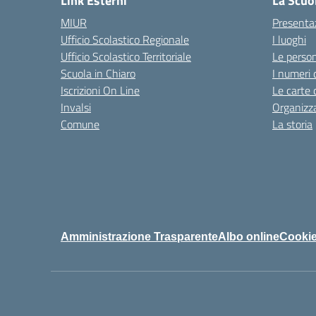
Link Esterni
La Scuo
MIUR
Presenta
Ufficio Scolastico Regionale
I luoghi
Ufficio Scolastico Territoriale
Le perso
Scuola in Chiaro
I numeri 
Iscrizioni On Line
Le carte 
Invalsi
Organizz
Comune
La storia
Amministrazione Trasparente
Albo online
Cookie