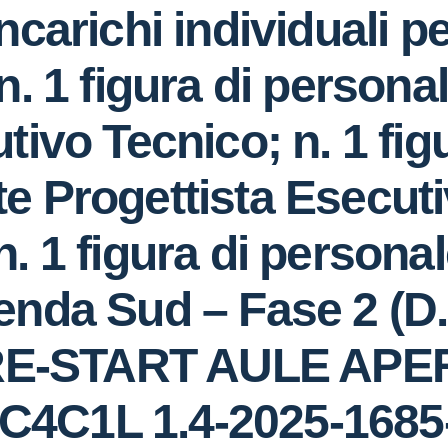
carichi individuali per
n. 1 figura di person
tivo Tecnico; n. 1 fig
e Progettista Esecuti
. 1 figura di persona
enda Sud – Fase 2 (D.
: RE-START AULE AP
C4C1L 1.4-2025-1685