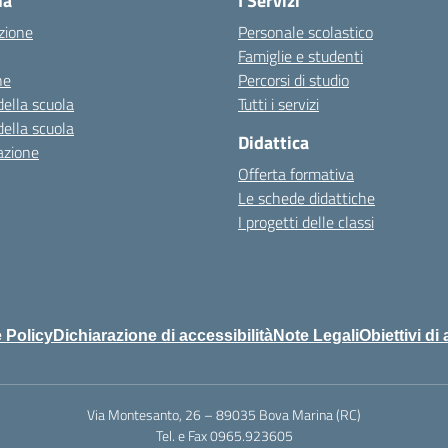
la
I Servizi
zione
Personale scolastico
Famiglie e studenti
ne
Percorsi di studio
della scuola
Tutti i servizi
della scuola
Didattica
azione
Offerta formativa
Le schede didattiche
I progetti delle classi
 Policy
Dichiarazione di accessibilità
Note Legali
Obiettivi di 
Via Montesanto, 26 – 89035 Bova Marina (RC)
Tel. e Fax 0965.923605