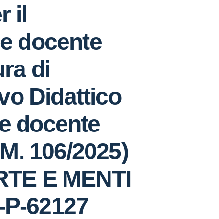
 il
ale docente
ura di
vo Didattico
le docente
M. 106/2025)
ERTE E MENTI
-P-62127